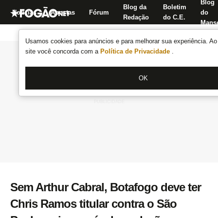
Blog
Blog da
Boletim
Notícias
Apostas
Fórum
do
Redação
do C.E.
Manse
Usamos cookies para anúncios e para melhorar sua experiência. Ao 
site você concorda com a
Política de Privacidade
.
OK
Sem Arthur Cabral, Botafogo deve ter
Chris Ramos titular contra o São