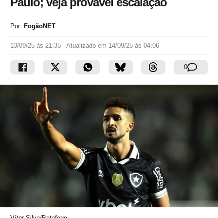
Paulo; veja provável escalação
Por:
FogãoNET
13/09/25 às 21:35
- Atualizado em
14/09/25 às 04:06
0
Vítor Silva/Botafogo