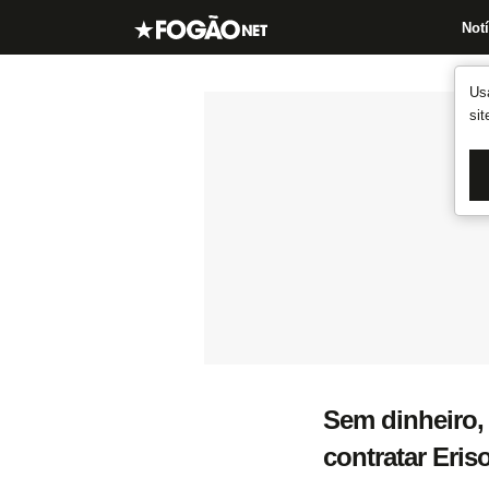
Notí
Us
si
Sem dinheiro, 
contratar Eris