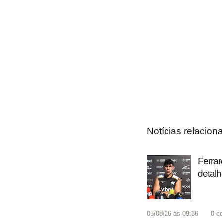
Notícias relacion
Ferrar
detalh
05/08/26 às 09:36
0
c