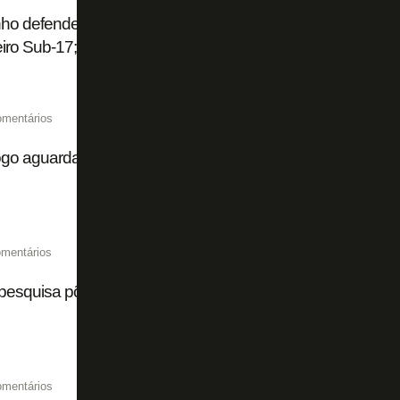
ho defende mais um pênalti, e Botafogo empata com São 
eiro Sub-17; veja
omentários
go aguarda OK formal do São Paulo para oficializar aquisi
mentários
esquisa põe torcida do Botafogo em 12º lugar no Brasil
omentários