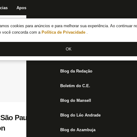
cias
Apostas
Fórum
Blog da Redação
Boletim do C.E.
Fechar menu principal
amos cookies para anúncios e para melhorar sua experiência. Ao continuar n
Notícias do Botafogo
te você concorda com a
Política de Privacidade
.
Fórum
OK
Jogos
Blog da Redação
Boletim do C.E.
Blog do Mansell
Blog do Léo Andrade
São Paulo vai perdoar parte de dívida do 
on
Blog do Azambuja