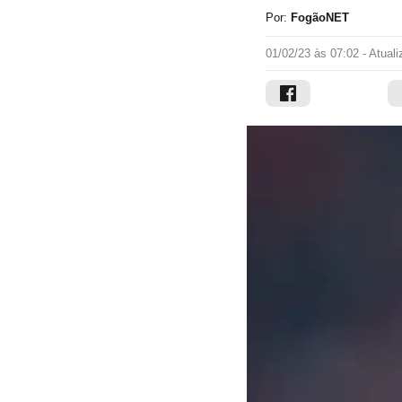
Por:
FogãoNET
01/02/23 às 07:02
- Atual