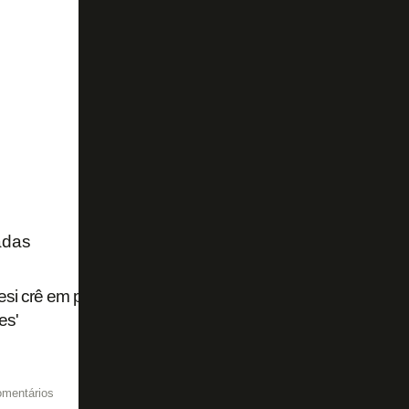
adas
esi crê em permanência no Botafogo: 'A ideia é ficar aqui. 
es'
omentários