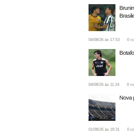
Brunin
Brasil
04/08/26 às 17:53
0
c
Botafo
04/08/26 às 11:24
0
co
Nova p
01/08/26 às 18:31
0
c