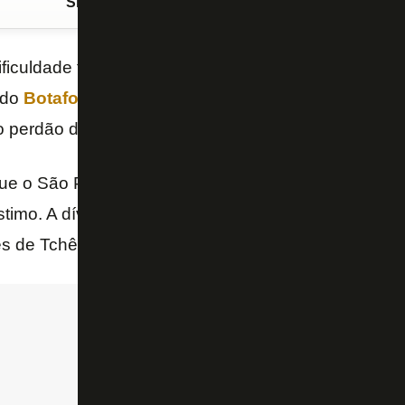
Siga o FogãoNET
no Google Discover
ficuldade financeira, o
São Paulo
não desembolsar 
 do
Botafogo
. Segundo informação do site “GE”, a f
perdão de parte da dívida do Alvinegro com o clube
ue o São Paulo perdoe US$ 350 mil (cerca de R$ 1,7
timo. A dívida do Botafogo é de US$ 1,5 milhão (R$ 
s de Tchê Tchê e Lucas Perri.