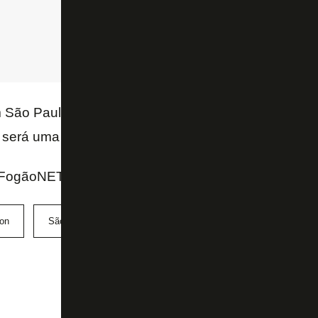
em São Paulo, realizou exames médicos e deve ser a
será uma alternativa a Calleri.
FogãoNET e GE
son
São Paulo