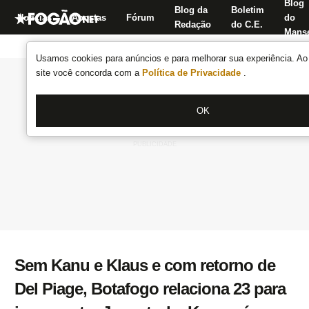
Blog
Blog da
Boletim
Notícias
Apostas
Fórum
do
Redação
do C.E.
Manse
Usamos cookies para anúncios e para melhorar sua experiência. Ao 
site você concorda com a
Política de Privacidade
.
OK
Sem Kanu e Klaus e com retorno de
Del Piage, Botafogo relaciona 23 para