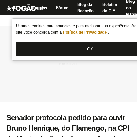
Blog
Blog da
Boletim
Notícias
Apostas
Fórum
do
Redação
do C.E.
Manse
Usamos cookies para anúncios e para melhorar sua experiência. Ao 
site você concorda com a
Política de Privacidade
.
OK
Senador protocola pedido para ouvir
Bruno Henrique, do Flamengo, na CPI