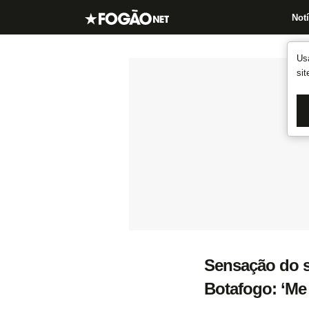
Notí
Us
si
Sensação do su
Botafogo: ‘Me