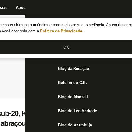
cias
Apostas
Fórum
Blog da Redação
Boletim do C.E.
Fechar menu principal
amos cookies para anúncios e para melhorar sua experiência. Ao continuar n
Notícias do Botafogo
te você concorda com a
Política de Privacidade
.
Fórum
OK
Jogos
Blog da Redação
Boletim do C.E.
Blog do Mansell
Blog do Léo Andrade
b-20, Kadir se diz adaptado ao Brasil e a
 abraçou como uma família a mais’
Blog do Azambuja