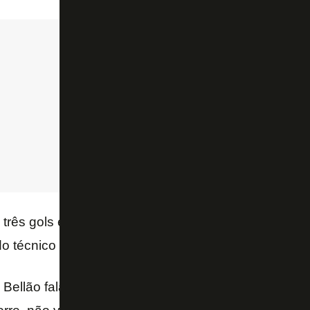
 três gols em cinco jogos pelo sub-20 do Botafogo e
 técnico Rodrigo Bellão e do preparador físico Ale
 Bellão fala que tem que correr, que os clássicos a 