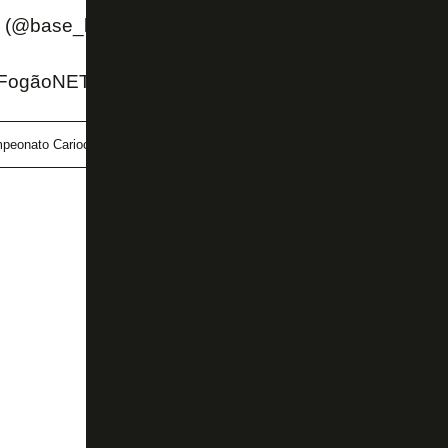
 (@base_botafogo)
September 13, 2025
FogãoNET e Botafogo TV
peonato Carioca Sub-20
Kadir
sub-20