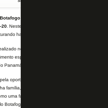
Siga o FogãoNET
no Google Discover
Botafogo
em agosto e, em pouco mais de um mês, j
-20
. Neste sábado, ele anotou um golaço na vitória
turando habilidade, velocidade e força.
ealizado no Estádio Nilton Santos, Kadir deu entrevi
mento especial ao clube. O atacante de 18 anos viv
do Panamá, seu país natal.
ela oportunidade dada aqui. A adaptação foi difícil,
ha família, sendo menor de idade, mas a equipe, o
mo uma família a mais, e não senti muita falta do Pa
lo Botafogo para conseguir os títulos – disse Kadir.