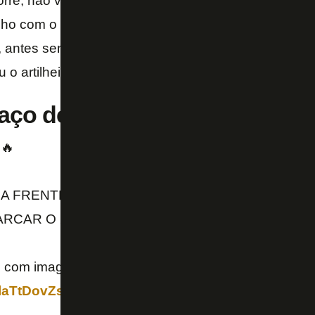
rre, não vai ganhar. Lutamos por todas as bolas. Fic
alho com o preparador físico também está me ajudan
 antes sentia um pouco o condicionamento, o futebo
u o artilheiro panamenho.
laço de Kadir contra o Flamen
🔥
A FRENTE DO MARCADOR, DEIXOU NO CHÃO E
RCAR O 2º DO FOGÃO! 🤩
vo com imagens:
https://t.co/1w9gn7007W
4laTtDovZs