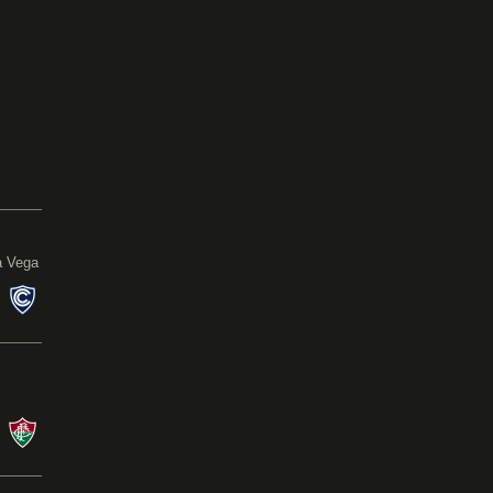
0
a Vega
s