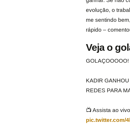
ganhar. Se não co
evolução, o trab
me sentindo bem,
rápido – comento
Veja o go
GOLAÇOOOOO! 
KADIR GANHOU 
REDES PARA MA
📺 Assista ao vi
pic.twitter.com/