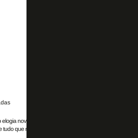
adas
o elogia nova gestão: 'Sabemos um pouco do plano do Botaf
 tudo que nos falam está acontecendo'