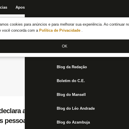
cias
Apostas
Fórum
Blog da Redação
Boletim do C.E.
Fechar menu principal
amos cookies para anúncios e para melhorar sua experiência. Ao continuar n
Notícias do Botafogo
te você concorda com a
Política de Privacidade
.
Fórum
OK
Jogos
Blog da Redação
Boletim do C.E.
Blog do Mansell
Blog do Léo Andrade
eclara amor ao Botafogo: ‘O importante é 
s pessoas’
Blog do Azambuja