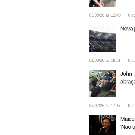
05/08/26 às 12:40
0
c
Nova p
01/08/26 às 18:31
0
c
John T
abraça
05/07/26 às 17:17
0
c
Maico
'Não q