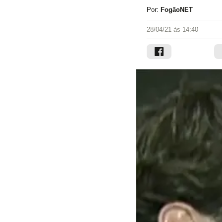
Por:
FogãoNET
28/04/21 às 14:40