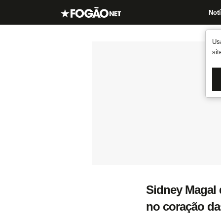
Notí
Us
si
Sidney Magal d
no coração da