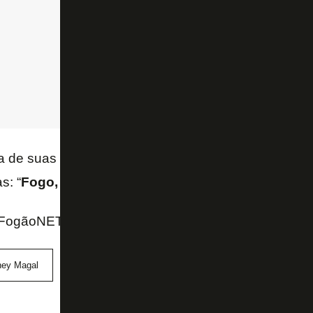
a de suas músicas adaptadas pela torcida, que se t
s: “
Fogo, eu te amo, o meu sangue ferve por voc
FogãoNET e TV Globo
ney Magal
torcida