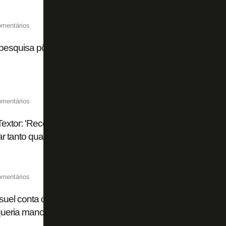
omentários
esquisa põe torcida do Botafogo em 12º lugar no Brasil
omentários
extor: 'Recebo um carinho incrível dos torcedores do Bo
r tanto quanto eu quero abraçá-los'
omentários
suel conta que ama o Botafogo e revela promessa de não 
ueria manchar minha história aqui'