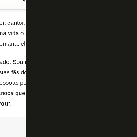
Siga o FogãoNET
no Google Discover
tor, cantor, dançarino e botafoguense. O amor pelo
B
a vida o artista de 70 anos. Em entrevista ao “RJ T
semana, ele voltou a enaltecer o clube.
iado. Sou muito grato ao
Botafogo
por constar nas p
stas fãs do
Botafogo
, como torcedor. O importante 
essoas por anos e anos, tenho certeza que continua
arioca que atualmente mora em
Salvador
e virou do
Vou
“.