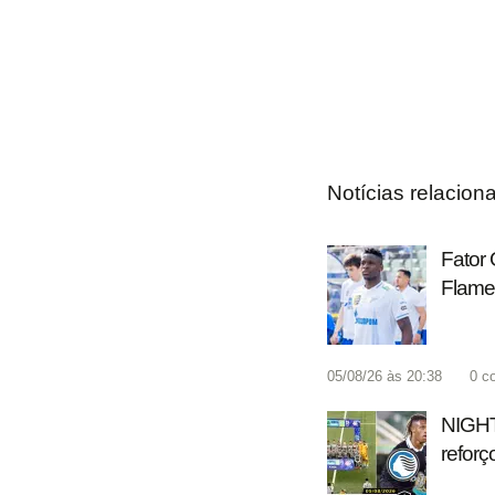
Notícias relacion
Fator 
Flame
05/08/26 às 20:38
0
c
NIGHT 
reforç