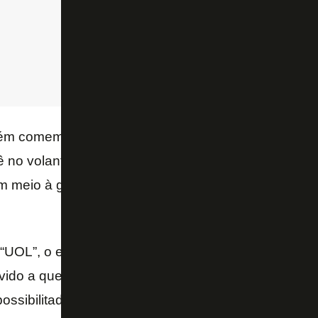
m comemorou a convocação, devido à possível val
ê no volante a principal oportunidade de arrecadar r
m meio à grave situação financeira, e projeta uma 
UOL”, o estafe de Danilo afirmou que a ausência no
vido a questões físicas, e não tem a ver com o fato d
ossibilitado de atuar por outro clube no Brasileirão 