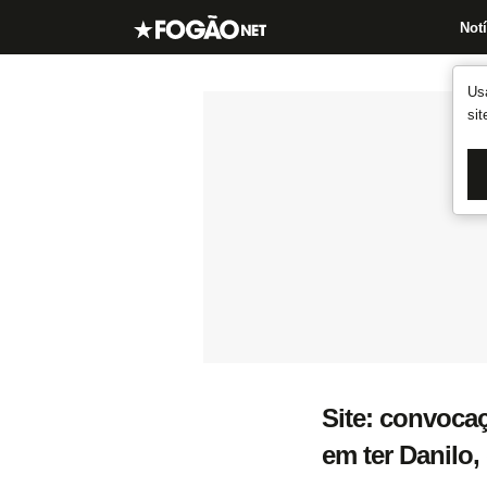
Notí
Us
si
Site: convoca
em ter Danilo,