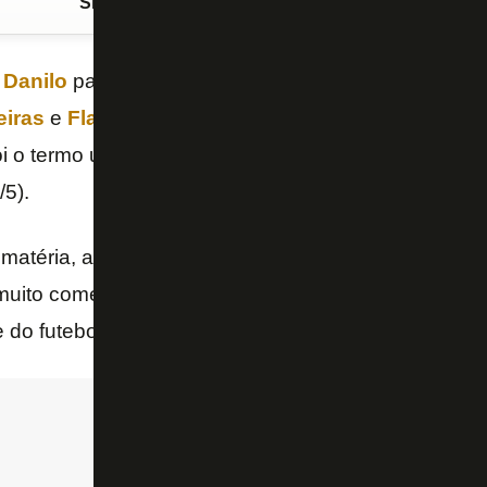
Siga o FogãoNET
no Google Discover
e
Danilo
para a
Copa do Mundo
com a
Seleção Bras
eiras
e
Flamengo
em ter o volante do
Botafogo
no 
i o termo usado pelo “UOL”, em reportagem publica
/5).
atéria, a confirmação no Mundial após a divulgação 
 muito comemorada pelo estafe do jogador, já que a p
 do futebol europeu.