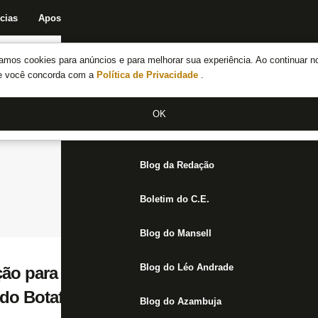
cias
Apostas
Fórum
Blog da Redação
Boletim do C.E.
Fechar menu principal
amos cookies para anúncios e para melhorar sua experiência. Ao continuar n
Notícias do Botafogo
te você concorda com a
Política de Privacidade
.
Fórum
OK
Jogos
Blog da Redação
Boletim do C.E.
Blog do Mansell
Blog do Léo Andrade
ção para a Copa ‘sepulta’ sonho de Palmei
 do Botafogo
Blog do Azambuja