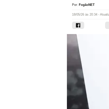
Por:
FogãoNET
18/05/26 às 20:34
- Atual