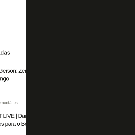
adas
Gerson: Zenit faz jogo duro para negociar Luiz Henrique, 
ngo
omentários
LIVE | Danilo volta a chamar atenção do mercado; Francl
os para o Botafogo