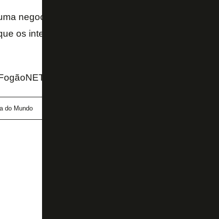
huma negociação em andamento por Danilo até o m
 que os interessados apareçam durante a Copa do M
FogãoNET e UOL
a do Mundo
Danilo
Flamengo
Palmeiras
S