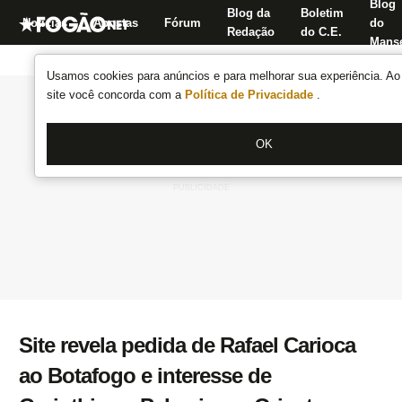
Blog
Blog da
Boletim
Notícias
Apostas
Fórum
do
Redação
do C.E.
Manse
Usamos cookies para anúncios e para melhorar sua experiência. Ao 
site você concorda com a
Política de Privacidade
.
OK
Site revela pedida de Rafael Carioca
ao Botafogo e interesse de