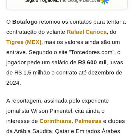
Siga o FogãoNET
no Google Discover
O
Botafogo
retomou os contatos para tentar a
contratação do volante
Rafael Carioca
, do
Tigres (MEX)
, mas os valores ainda são um
entrave. Segundo o site “Torcedores.com”, o
jogador pede um salário de
R$ 600 mil
, luvas
de R$ 1,5 milhão e contrato até dezembro de
2024.
A reportagem, assinada pelo experiente
jornalista Wilson Pimentel, cita ainda o
interesse de
Corinthians
,
Palmeiras
e clubes
da Arábia Saudita, Qatar e Emirados Árabes