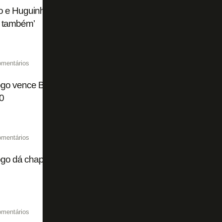
o e Huguinho prestigiam título do Botafogo do Torneio OP
 também’
omentários
go vence Bangu no último minuto e conquista o 10º título
0
omentários
ogo dá chapéu no Avaí e fecha com destaque da base da 
omentários