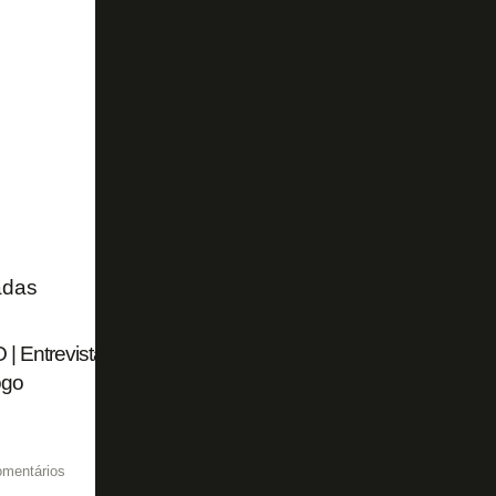
adas
 | Entrevistas exclusivas com os campeões do Torneio O
ogo
omentários