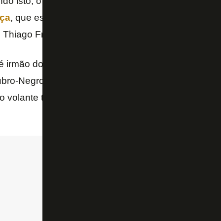
do isto, o clube concretizou, nesta terça-feira (10),
nça
, que estava no
Flamengo
. A informação inicial s
 Thiago Franklin, do “Canal do TF”.
é irmão do lateral-direito
Matheuzinho
, camisa 34 d
ubro-Negro, e chega para a terceira equipe de sua ca
o volante também defendeu o Londrina, do Paraná,