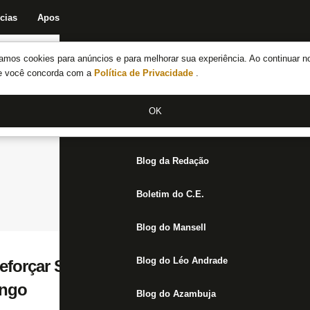
cias
Apostas
Fórum
Blog da Redação
Boletim do C.E.
Fechar menu principal
amos cookies para anúncios e para melhorar sua experiência. Ao continuar n
Notícias do Botafogo
te você concorda com a
Política de Privacidade
.
Fórum
OK
Jogos
Blog da Redação
Boletim do C.E.
Blog do Mansell
Blog do Léo Andrade
reforçar Sub-20, Botafogo contrata Igor Fr
engo
Blog do Azambuja