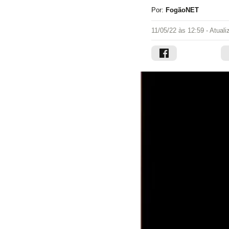
Por:
FogãoNET
11/05/22 às 12:59
- Atual