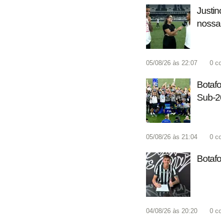
Justin
nossa
05/08/26 às 22:07
0
c
Botafo
Sub-2
05/08/26 às 21:04
0
c
Botaf
04/08/26 às 20:20
0
c