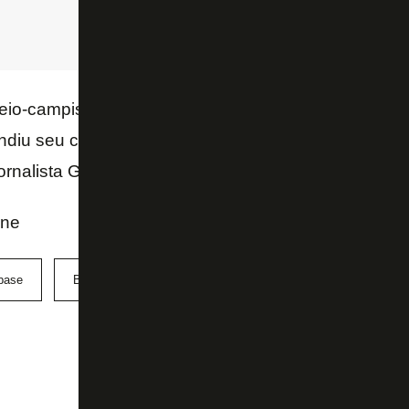
eio-campista
Antônio Villa
, de 18 anos, também def
diu seu contrato nesta terça-feira, para migrar rumo
ornalista Guilherme Pinheiro, do canal “Flazoeiro”
ine
base
Botafogo
Igor França
sub-20