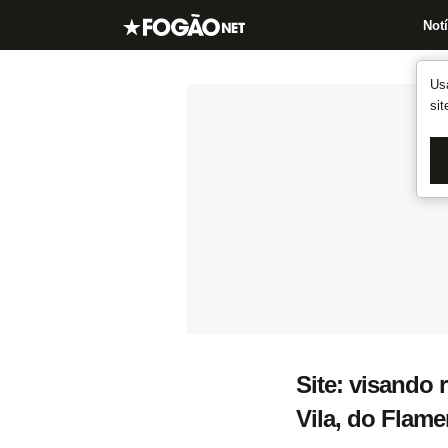
Notí
Us
si
Site: visando 
Vila, do Flam