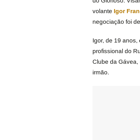
do Glorioso. Visan
volante
Igor Fra
negociação foi de
Igor, de 19 anos, 
profissional do R
Clube da Gávea, 
irmão.