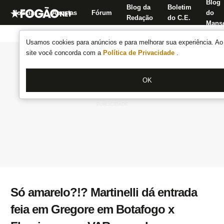
Blog
Blog da
Boletim
Notícias
Apostas
Fórum
do
Redação
do C.E.
Manse
Usamos cookies para anúncios e para melhorar sua experiência. Ao 
site você concorda com a
Política de Privacidade
.
OK
Só amarelo?!? Martinelli dá entrada
feia em Gregore em Botafogo x