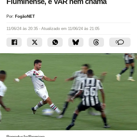
Fluminense, e VAR nem chama
Por:
FogãoNET
11/06/24 às 20:35
- Atualizado em
11/06/24 às 21:05
0
Reprodução/Premiere