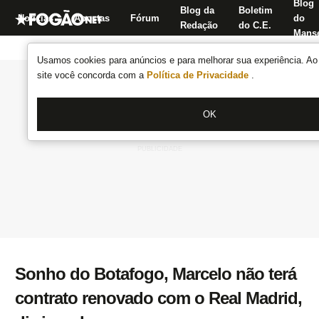
Blog
Blog da
Boletim
Notícias
Apostas
Fórum
do
Redação
do C.E.
Manse
Usamos cookies para anúncios e para melhorar sua experiência. Ao 
site você concorda com a
Política de Privacidade
.
OK
Sonho do Botafogo, Marcelo não terá
contrato renovado com o Real Madrid,