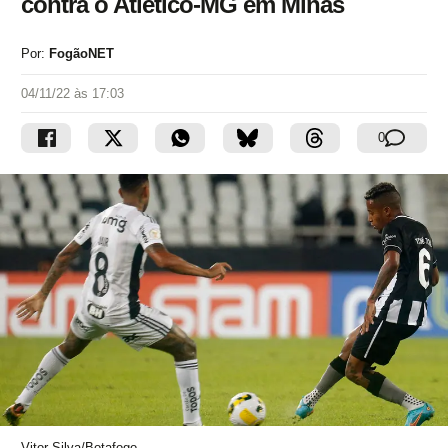
contra o Atlético-MG em Minas
Por:
FogãoNET
04/11/22 às 17:03
0
Vitor Silva/Botafogo