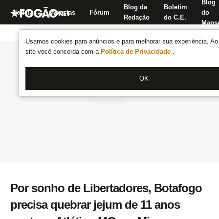
Blog
Blog da
Boletim
Notícias
Apostas
Fórum
do
Redação
do C.E.
Manse
Usamos cookies para anúncios e para melhorar sua experiência. Ao 
site você concorda com a
Política de Privacidade
.
OK
Por sonho de Libertadores, Botafogo
precisa quebrar jejum de 11 anos