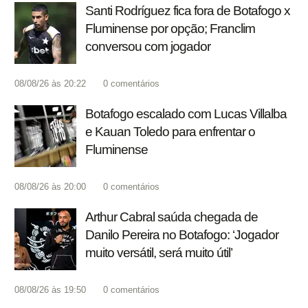
Santi Rodríguez fica fora de Botafogo x
Fluminense por opção; Franclim
conversou com jogador
08/08/26 às 20:22
0
comentários
Botafogo escalado com Lucas Villalba
e Kauan Toledo para enfrentar o
Fluminense
08/08/26 às 20:00
0
comentários
Arthur Cabral saúda chegada de
Danilo Pereira no Botafogo: ‘Jogador
muito versátil, será muito útil’
08/08/26 às 19:50
0
comentários