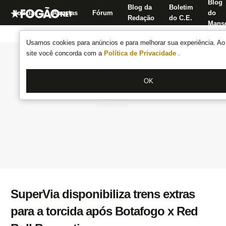
Blog
Blog da
Boletim
Notícias
Apostas
Fórum
do
Redação
do C.E.
Manse
Usamos cookies para anúncios e para melhorar sua experiência. Ao 
site você concorda com a
Política de Privacidade
.
OK
SuperVia disponibiliza trens extras
para a torcida após Botafogo x Red