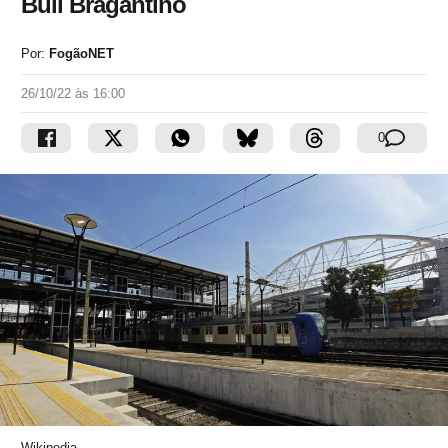
Bull Bragantino
Por:
FogãoNET
26/10/22 às 16:00
0
Wikipedia