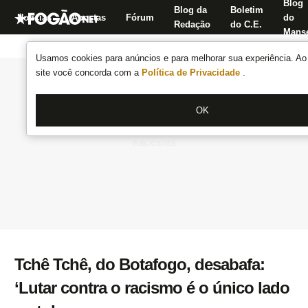
Blog
Blog da
Boletim
Notícias
Apostas
Fórum
do
Redação
do C.E.
Manse
Usamos cookies para anúncios e para melhorar sua experiência. Ao 
site você concorda com a
Política de Privacidade
.
OK
Tchê Tchê, do Botafogo, desabafa:
‘Lutar contra o racismo é o único lado