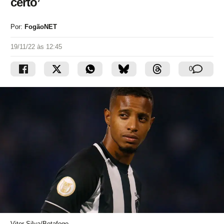
certo’
Por:
FogãoNET
19/11/22 às 12:45
0
Vitor Silva/Botafogo