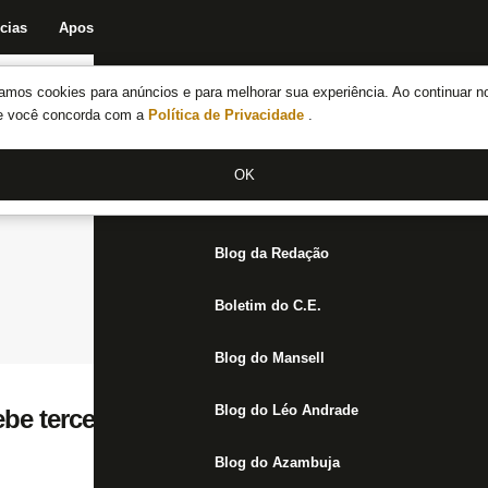
cias
Apostas
Fórum
Blog da Redação
Boletim do C.E.
Fechar menu principal
amos cookies para anúncios e para melhorar sua experiência. Ao continuar n
Notícias do Botafogo
te você concorda com a
Política de Privacidade
.
Fórum
OK
Jogos
Blog da Redação
Boletim do C.E.
Blog do Mansell
Blog do Léo Andrade
be terceiro cartão amarelo e desfalca Bota
Blog do Azambuja