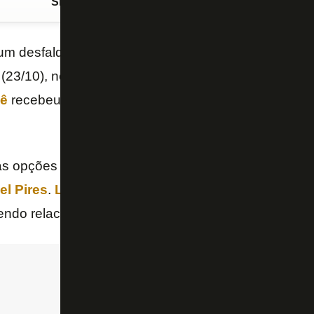
Siga o FogãoNET
no Google Discover
m desfalque confirmado para o clássico com o
Flu
(23/10), no
Maracanã
, pela 33ª rodada
Campeonato
ê
recebeu o terceiro cartão amarelo
diante do
Inter
s opções imediatas no meio são
Danilo
Barbosa
(q
el
Pires
.
Lucas
Fernandes
está em tratamento, e
ndo relacionado.