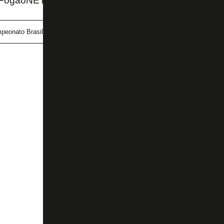
 FogãoNET
peonato Brasileiro
Tchê Tchê