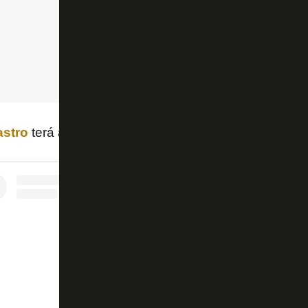
astro
terá a semana cheia para treinamentos para defi