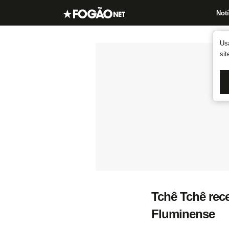
Notí
Us
si
Tchê Tchê rece
Fluminense