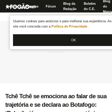
Blog
Blog da
Boletim
Notícias
Apostas
Fórum
do
Redação
do C.E.
Manse
Usamos cookies para anúncios e para melhorar sua experiência. Ao 
site você concorda com a
Política de Privacidade
.
OK
Tchê Tchê se emociona ao falar de sua
trajetória e se declara ao Botafogo: