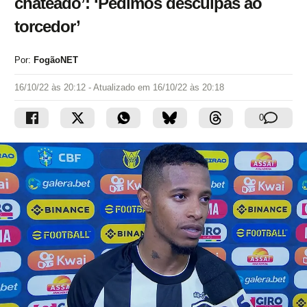
chateado’: ‘Pedimos desculpas ao
torcedor’
Por:
FogãoNET
16/10/22 às 20:12
- Atualizado em
16/10/22 às 20:18
0