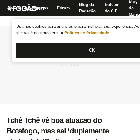
Blog
Blog da
Boletim
Notícias
Apostas
Fórum
do
Redação
do C.E.
Manse
Usamos cookies para anúncios e para melhorar sua experiência. Ao 
site você concorda com a
Política de Privacidade
.
OK
Tchê Tchê vê boa atuação do
Botafogo, mas sai ‘duplamente