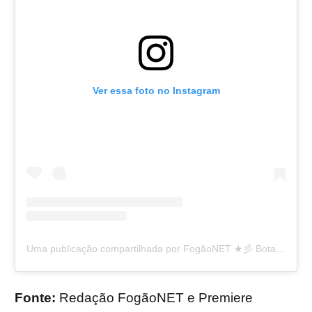
Ver essa foto no Instagram
Uma publicação compartilhada por FogãoNET ★彡 Botafogo FR 👨🏽‍💻🔥 (@fogaonet)
Fonte:
Redação FogãoNET e Premiere