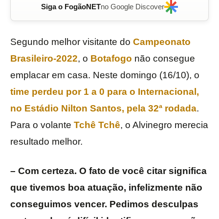
Siga o FogãoNET
no Google Discover
Segundo melhor visitante do
Campeonato
Brasileiro-2022
, o
Botafogo
não consegue
emplacar em casa. Neste domingo (16/10), o
time perdeu por 1 a 0 para o
Internacional
,
no
Estádio
Nilton
Santos
, pela 32ª rodada
.
Para o volante
Tchê Tchê
, o Alvinegro merecia
resultado melhor.
– Com certeza. O fato de você citar significa
que tivemos boa atuação, infelizmente não
conseguimos vencer. Pedimos desculpas