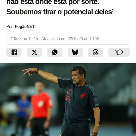
não está onde está por sorte.
Soubemos tirar o potencial deles’
Por:
FogãoNET
22/10/23 às 19:15
- Atualizado em
22/10/23 às 19:15
0