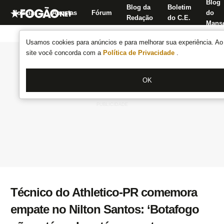
Blog
Blog da
Boletim
Notícias
Apostas
Fórum
do
Redação
do C.E.
Manse
Usamos cookies para anúncios e para melhorar sua experiência. Ao 
site você concorda com a
Política de Privacidade
.
OK
Técnico do Athletico-PR comemora
empate no Nilton Santos: ‘Botafogo