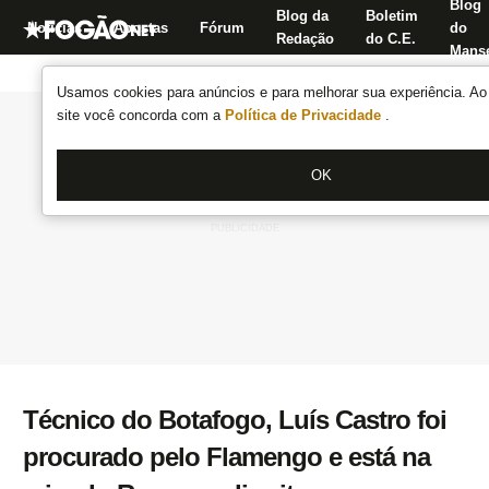
Blog
Blog da
Boletim
Notícias
Apostas
Fórum
do
Redação
do C.E.
Manse
Usamos cookies para anúncios e para melhorar sua experiência. Ao 
site você concorda com a
Política de Privacidade
.
OK
Técnico do Botafogo, Luís Castro foi
procurado pelo Flamengo e está na