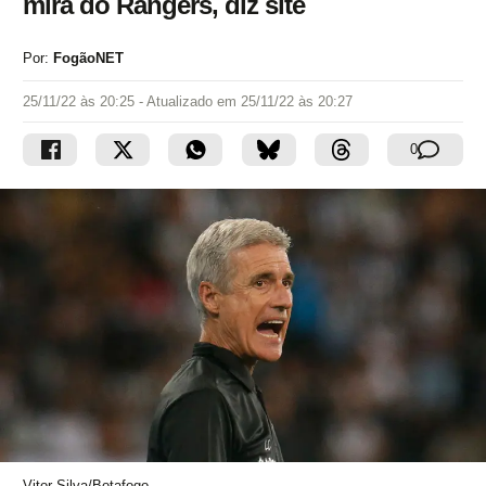
mira do Rangers, diz site
Por:
FogãoNET
25/11/22 às 20:25
- Atualizado em
25/11/22 às 20:27
0
Vitor Silva/Botafogo