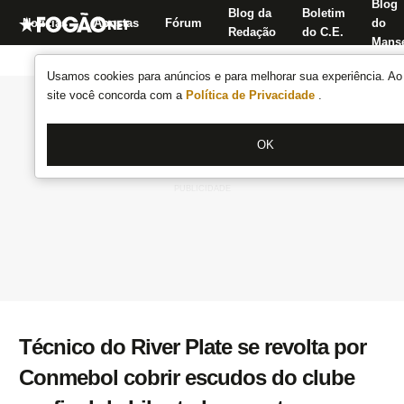
Blog
Blog da
Boletim
Notícias
Apostas
Fórum
do
Redação
do C.E.
Manse
Usamos cookies para anúncios e para melhorar sua experiência. Ao 
site você concorda com a
Política de Privacidade
.
OK
Técnico do River Plate se revolta por
Conmebol cobrir escudos do clube