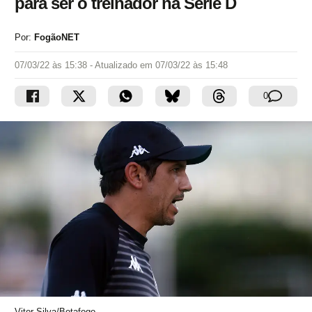
para ser o treinador na Série D
Por:
FogãoNET
07/03/22 às 15:38
- Atualizado em
07/03/22 às 15:48
0
Vitor Silva/Botafogo