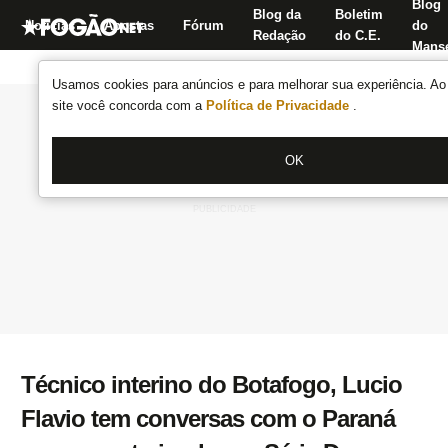
Blog
Blog da
Boletim
Notícias
Apostas
Fórum
do
Redação
do C.E.
Manse
Usamos cookies para anúncios e para melhorar sua experiência. Ao 
site você concorda com a
Política de Privacidade
.
OK
Técnico interino do Botafogo, Lucio
Flavio tem conversas com o Paraná