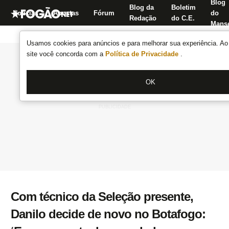
Blog
Blog da
Boletim
Notícias
Apostas
Fórum
do
Redação
do C.E.
Manse
Usamos cookies para anúncios e para melhorar sua experiência. Ao 
site você concorda com a
Política de Privacidade
.
OK
Com técnico da Seleção presente,
Danilo decide de novo no Botafogo: