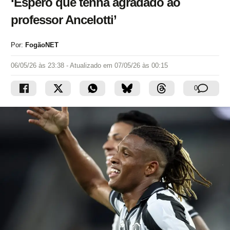
‘Espero que tenha agradado ao
professor Ancelotti’
Por:
FogãoNET
06/05/26 às 23:38
- Atualizado em
07/05/26 às 00:15
0