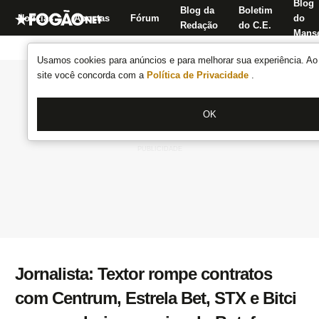
Blog
Blog da
Boletim
Notícias
Apostas
Fórum
do
Redação
do C.E.
Manse
Usamos cookies para anúncios e para melhorar sua experiência. Ao 
site você concorda com a
Política de Privacidade
.
OK
Jornalista: Textor rompe contratos
com Centrum, Estrela Bet, STX e Bitci