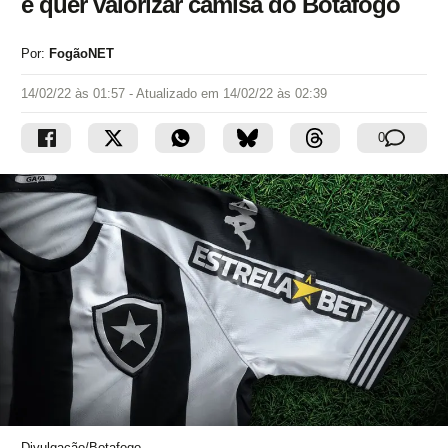
e quer valorizar camisa do Botafogo
Por:
FogãoNET
14/02/22 às 01:57
- Atualizado em
14/02/22 às 02:39
0
Divulgação/Botafogo