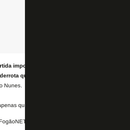
ida importante na quinta-feira, não vamos abaix
derrota que afete o trabalho que estamos fazend
go Nunes.
 apenas quatro vitórias em 15 jogos em sua passage
 FogãoNET