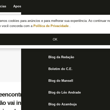
cias
Apostas
Fórum
Blog da Redação
Boletim do C.E.
Fechar menu principal
amos cookies para anúncios e para melhorar sua experiência. Ao continuar n
Notícias do Botafogo
te você concorda com a
Política de Privacidade
.
Fórum
OK
Jogos
Blog da Redação
Boletim do C.E.
Blog do Mansell
Blog do Léo Andrade
eencontra Botafogo e garante que derrota
o vai influenciar: ‘Não afeta o trabalho q
Blog do Azambuja