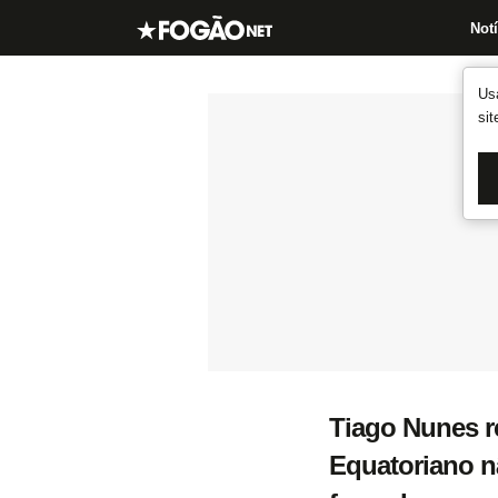
Notí
Us
si
Tiago Nunes r
Equatoriano nã