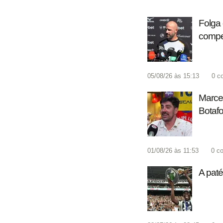
Folga 
compet
05/08/26 às 15:13
0
c
Marcel
Botafo
01/08/26 às 11:53
0
co
A paté