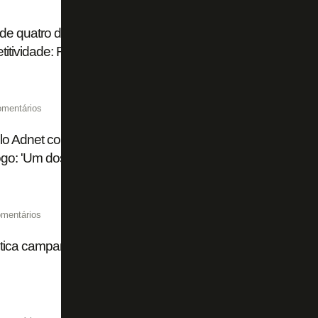
de quatro dias, título brasileiro 'impossível', ambição na S
itividade: Franclim abre o jogo no Botafogo
omentários
o Adnet conta como foi cantar na final da Libertadores e rec
go: 'Um dos maiores dias da minha vida'
mentários
tica campanha da mídia contra a volta de Luiz Henrique a