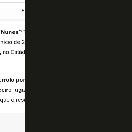
Siga o FogãoNET
no Google Discover
 Nunes
? Técnico que passou pelo
Botafogo
sem de
início de 2024, ele vai reencontrar o clube pela
LDU
), no Estádio Nilton Santos, jogo de ida das oitavas d
rrota por 1 a 0 para o Aucas, pelo Campeonato E
ceiro lugar, atrás de Independiente Del Valle e Ba
que o resultado não vai influenciar.