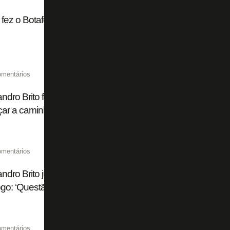
fez o Botafogo investir na chegada de Domingos Andrade
omentários
ndro Brito fala sobre transfer bans e mudanças no Botafog
ar a caminhar com suas próprias pernas'
omentários
ndro Brito justifica saídas de Marlon Freitas, Savarino e 
go: ‘Questão de sobrevivência’
omentários