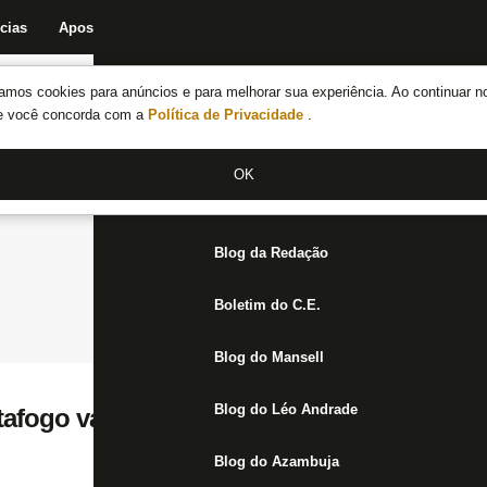
cias
Apostas
Fórum
Blog da Redação
Boletim do C.E.
Fechar menu principal
amos cookies para anúncios e para melhorar sua experiência. Ao continuar n
Notícias do Botafogo
te você concorda com a
Política de Privacidade
.
Fórum
OK
Jogos
Blog da Redação
Boletim do C.E.
Blog do Mansell
Blog do Léo Andrade
afogo vai estrear bandeirão para Savarino
Blog do Azambuja