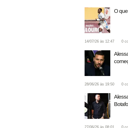
O que 
14/07/26 às 12:47
0
c
Alessa
começ
28/06/26 às 19:50
0
c
Alessa
Botafo
27/06/26 às 08:01
0
c