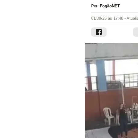
Por:
FogãoNET
01/08/25 às 17:48
- Atual