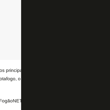
dos principais nomes da histórica temporada alvine
tafogo, o venezuealno tem 81 jogos no total, 17 gol
FogãoNET e GE