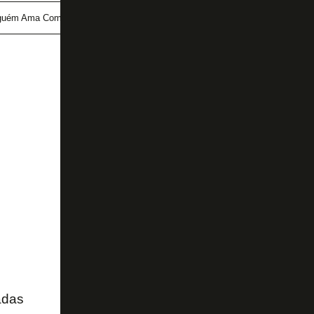
guém Ama Como A Gente
Savarino
adas