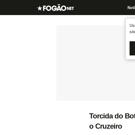
Notí
Us
si
Torcida do Bot
o Cruzeiro