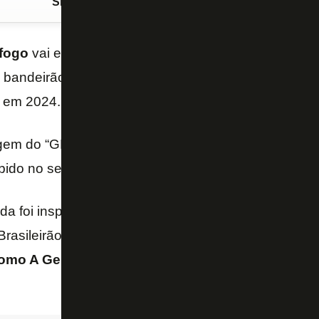
Siga o FogãoNET
no Google Discover
fogo
vai estrear domingo, na partida contra o Cruzei
um bandeirão especial em homenagem a
Savarino
, c
s em 2024.
em do “GE”, o bandeirão mede 25 metros de altura 
ibido no setor Leste, na entrada dos times em campo
da foi inspirada na comemoração de Savarino no go
Brasileirão-2025. A homenagem foi coordenada pel
omo A Gente
e contou com um financiamento coleti