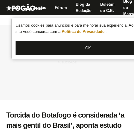
Blog
Blog da
Boletim
Notícias
Apostas
Fórum
do
Redação
do C.E.
Manse
Usamos cookies para anúncios e para melhorar sua experiência. Ao 
site você concorda com a
Política de Privacidade
.
OK
Torcida do Botafogo é considerada ‘a
mais gentil do Brasil’, aponta estudo