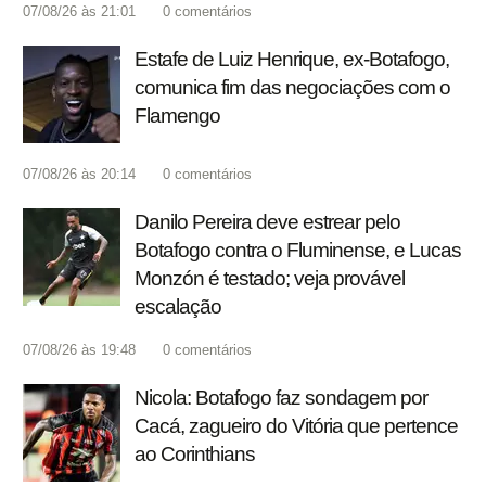
07/08/26 às 21:01
0
comentários
Estafe de Luiz Henrique, ex-Botafogo,
comunica fim das negociações com o
Flamengo
07/08/26 às 20:14
0
comentários
Danilo Pereira deve estrear pelo
Botafogo contra o Fluminense, e Lucas
Monzón é testado; veja provável
escalação
07/08/26 às 19:48
0
comentários
Nicola: Botafogo faz sondagem por
Cacá, zagueiro do Vitória que pertence
ao Corinthians