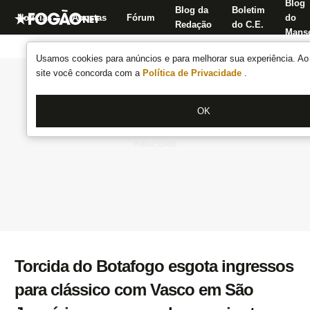
Blog
Blog da
Boletim
Notícias
Apostas
Fórum
do
Redação
do C.E.
Manse
Usamos cookies para anúncios e para melhorar sua experiência. Ao 
site você concorda com a
Política de Privacidade
.
OK
Torcida do Botafogo esgota ingressos
para clássico com Vasco em São