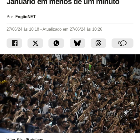
Januário em menos de um minuto
Por:
FogãoNET
27/06/24 às 10:18
- Atualizado em
27/06/24 às 10:26
0
Vítor Silva/Botafogo