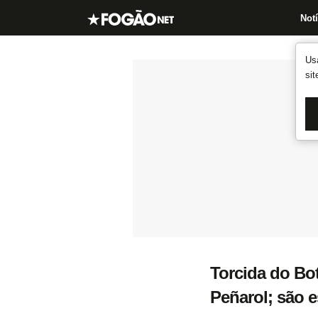
Notí
Us
si
Torcida do Bo
Peñarol; são 