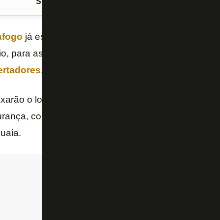
Siga o FogãoNET
no Google Discover
afogo
já está concentrada no Parque Rodó, a cerca
, para assistir à partida contra o
Peñarol
nesta quar
ertadores
.
xarão o local em ônibus contratados pelo clube. Há 
ança, com direito a helicóptero e veículo blindado
uaia.