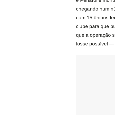
e Peñarol e mont
chegando num nú
com 15 ônibus f
clube para que p
que a operação se
fosse possível — 