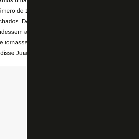
amos uma logística para entender quantos torcedore
mero de 1.600 ingressos vendidos. Então montamo
echados. Desde a semana passada começamos as tr
udessem ajudar no contato com a polícia e com a e
 tornasse mais oficial do clube, e eles pudessem co
disse Juan a “O Globo”.