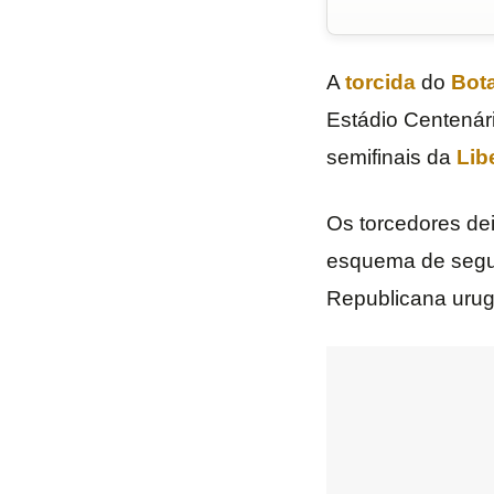
A
torcida
do
Bot
Estádio Centenário
semifinais da
Lib
Os torcedores dei
esquema de segur
Republicana urug