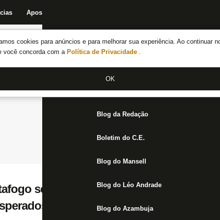
cias
Apostas
Fórum
Blog da Redação
Boletim do C.E.
Fechar menu principal
amos cookies para anúncios e para melhorar sua experiência. Ao continuar n
Notícias do Botafogo
te você concorda com a
Política de Privacidade
.
Fórum
OK
Jogos
Blog da Redação
Boletim do C.E.
Blog do Mansell
Blog do Léo Andrade
tafogo se concentra em parque para jogo c
esperados 1.600 alvinegros no Centenário
Blog do Azambuja