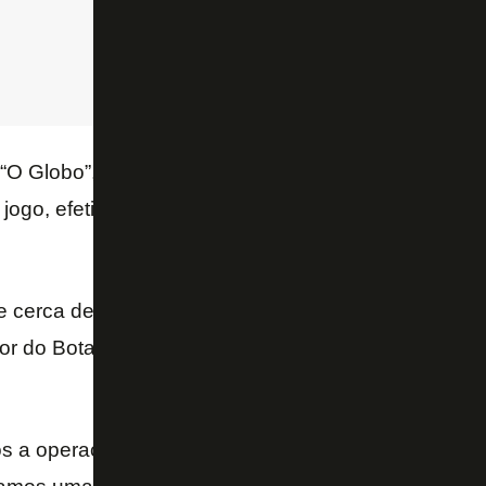
“O Globo”, cerca de 920 policiais militares farão a 
jogo, efetivo similar ao programado para clássicos 
e cerca de 1.600 torcedores do Botafogo no Centená
dor do Botafogo que montou a programação de desl
s a operação montada desde a definição do confron