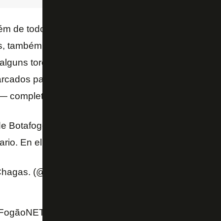
ém de todo o suporte na comunicação e interlocuçã
is, também realizou a busca por ônibus e os pagam
alguns torcedores que vão chegar por volta das 18h
ados para terem escolta de lá para o estádio, e de
 — completou.
de Botafogo se concentran en la zona del Parque Ro
ario. En el lugar está
@Subrayado
pic.twitter.co
Chagas. (@miguechagas)
October 30, 2024
FogãoNET e O Globo