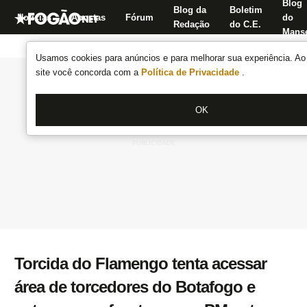
Blog
Blog da
Boletim
Notícias
Apostas
Fórum
do
Redação
do C.E.
Manse
Usamos cookies para anúncios e para melhorar sua experiência. Ao 
site você concorda com a
Política de Privacidade
.
OK
Torcida do Flamengo tenta acessar
área de torcedores do Botafogo e