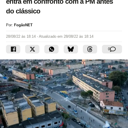
entra em confronto com a PM antes
do clássico
Por:
FogãoNET
28/08/22 às 18:14
- Atualizado em
28/08/22 às 18:14
0