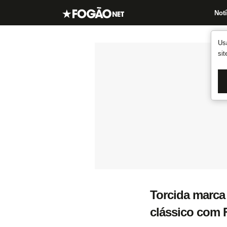
Notí
Us
si
Torcida marca
clássico com 