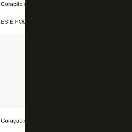
Coração (@FdmcOficial)
October 7, 2023
ES É FODA 🔥💪🏼
pic.twitter.com/nTo8mBLxn0
Coração (@FdmcOficial)
October 7, 2023