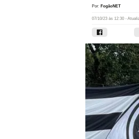
Por:
FogãoNET
07/10/23 às 12:30
- Atual