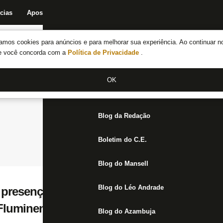
cias
Apostas
Fórum
Blog da Redação
Boletim do C.E.
Fechar menu principal
amos cookies para anúncios e para melhorar sua experiência. Ao continuar n
Notícias do Botafogo
te você concorda com a
Política de Privacidade
.
Fórum
OK
Jogos
Blog da Redação
Boletim do C.E.
Blog do Mansell
Blog do Léo Andrade
 presença em frente ao CT e apoia Botafog
Fluminense
Blog do Azambuja