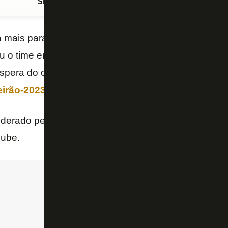
Siga o FogãoNET
no Google Discover
 mais para o
Botafogo
. Na manhã deste sábado (7/
u o time em frente ao
CT Lonier
, onde foi realizado 
éspera do clássico contra o
Fluminense
no
Maraca
eirão-2023
.
liderado pela
Fúria Jovem do Botafogo
, uma das pr
lube.