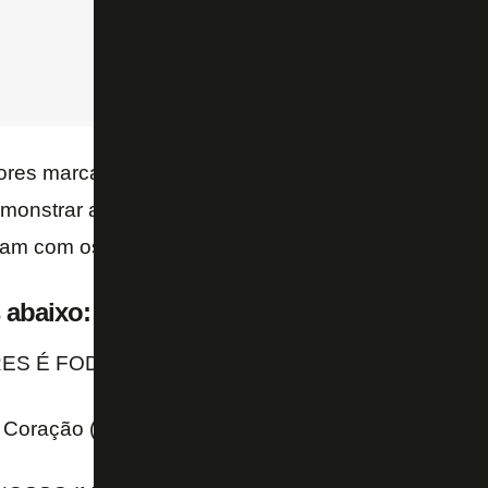
ores marcaram presença próximo ao CT, levaram fai
monstrar apoio ao time. Ao fim da atividade, jogad
ram com os torcedores.
 abaixo:
ES É FODA 🔥💪🏼
pic.twitter.com/nTo8mBLxn0
Coração (@FdmcOficial)
October 7, 2023