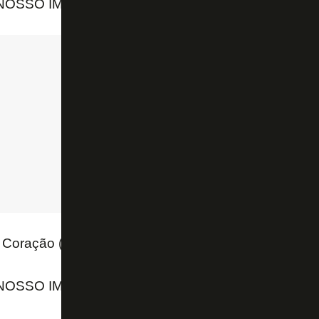
 NOSSO IMENSO PRAZER 🔥🖤
pic.twitter.com/zA
Coração (@FdmcOficial)
October 7, 2023
 NOSSO IMENSO PRAZER 🔥🖤
pic.twitter.com/zA