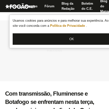
Blog
Blog da
Boletim
Notícias
Apostas
Fórum
do
Redação
do C.E.
Manse
Usamos cookies para anúncios e para melhorar sua experiência. Ao 
site você concorda com a
Política de Privacidade
.
OK
Com transmissão, Fluminense e
Botafogo se enfrentam nesta terça,