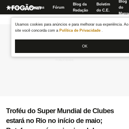
Blog
Blog da
Boletim
Notícias
Apostas
Fórum
do
Redação
do C.E.
Manse
Usamos cookies para anúncios e para melhorar sua experiência. Ao 
site você concorda com a
Política de Privacidade
.
OK
Troféu do Super Mundial de Clubes
estará no Rio no início de maio;