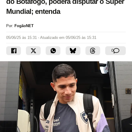
do Botafogo, poderá disputar o Super
Mundial; entenda
Por:
FogãoNET
05/06/25 às 15:31
- Atualizado em
05/06/25 às 15:31
0