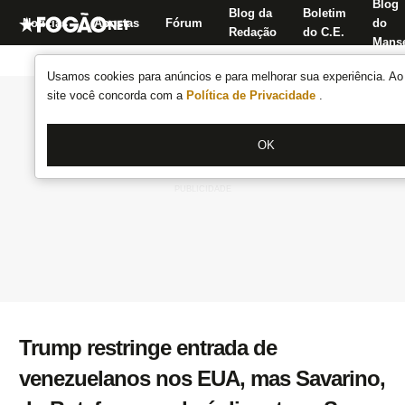
Blog
Blog da
Boletim
Notícias
Apostas
Fórum
do
Redação
do C.E.
Manse
Usamos cookies para anúncios e para melhorar sua experiência. Ao 
site você concorda com a
Política de Privacidade
.
OK
Trump restringe entrada de
venezuelanos nos EUA, mas Savarino,