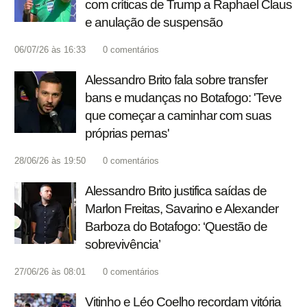
com críticas de Trump a Raphael Claus
e anulação de suspensão
06/07/26 às 16:33
0
comentários
Alessandro Brito fala sobre transfer
bans e mudanças no Botafogo: 'Teve
que começar a caminhar com suas
próprias pernas'
28/06/26 às 19:50
0
comentários
Alessandro Brito justifica saídas de
Marlon Freitas, Savarino e Alexander
Barboza do Botafogo: ‘Questão de
sobrevivência’
27/06/26 às 08:01
0
comentários
Vitinho e Léo Coelho recordam vitória