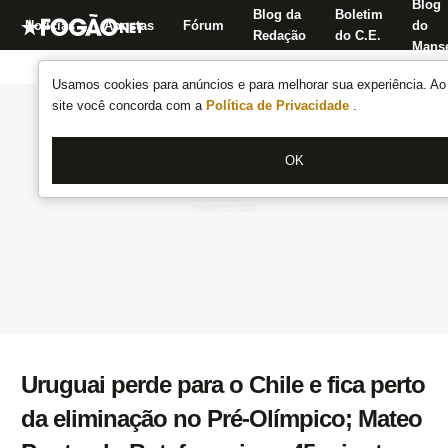
Blog
Blog da
Boletim
Notícias
Apostas
Fórum
do
Redação
do C.E.
Manse
Usamos cookies para anúncios e para melhorar sua experiência. Ao 
site você concorda com a
Política de Privacidade
.
OK
Uruguai perde para o Chile e fica perto
da eliminação no Pré-Olímpico; Mateo