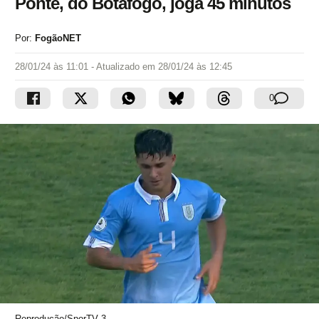
Ponte, do Botafogo, joga 45 minutos
Por:
FogãoNET
28/01/24 às 11:01
- Atualizado em
28/01/24 às 12:45
0
Reprodução/SporTV 3