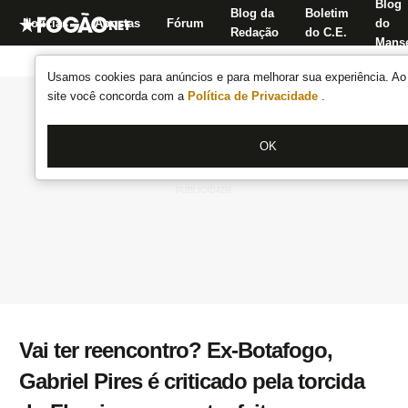
Blog
Blog da
Boletim
Notícias
Apostas
Fórum
do
Redação
do C.E.
Manse
Usamos cookies para anúncios e para melhorar sua experiência. Ao 
site você concorda com a
Política de Privacidade
.
OK
Vai ter reencontro? Ex-Botafogo,
Gabriel Pires é criticado pela torcida