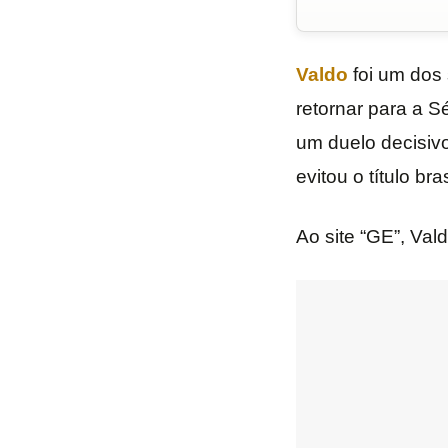
Valdo
foi um dos
retornar para a S
um duelo decisiv
evitou o título br
Ao site “GE”, Vald