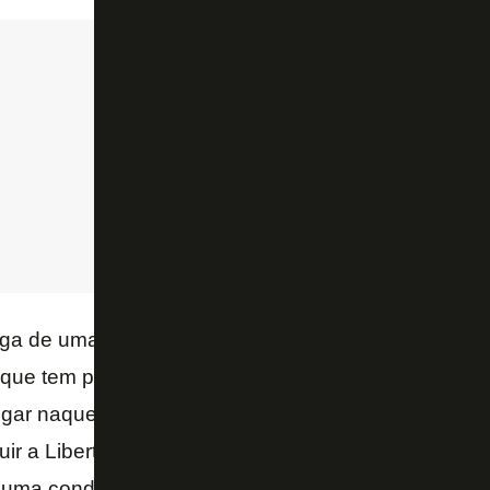
ga de uma vitória esmagadora e convincente. Se ti
que tem pressão é o Athletico. Do que eu vi do Botaf
gar naquele campo complicado da Baixada com um 
uir a Libertadores ou pré. É uma situação completam
uma condição de forças. Como o Athletico tem joga