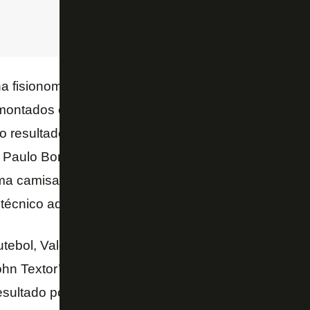
na fisionomia dos caras que não daria pra eles ganha
ontados e deu tudo certo para gente também. Por
 resultado do Criciúma. E no finalzinho deu tudo ce
 Paulo Bonamigo. Nós empatamos e salvamos o Bot
a camisa dos jogadores do Athletico assinada por e
o técnico adversário – lembrou Valdo.
futebol, Valdo destaca Luís Castro como fundamental
hn Textor’. O ex-jogador estará na torcida pelo Bota
sultado positivo.