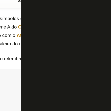
Siga o FogãoNET
no Google Discover
 símbolos do
Botafogo
de 2003 e 2004, que resgato
érie A do
Campeonato Brasileiro
. O curioso é que s
o com o
Athletico-PR
, no qual o Glorioso garantiu 
asileiro do rival, na Arena da Baixada.
o relembrou aquela partida histórica.