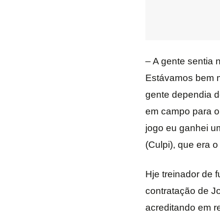
– A gente sentia 
Estávamos bem m
gente dependia do
em campo para o
jogo eu ganhei um
(Culpi), que era 
Hje treinador de 
contratação de Jo
acreditando em re