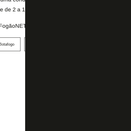
te de 2 a 1 para o Botafogo – completou.
FogãoNET e GE
Botafogo
Campeonato Brasileiro
Valdo