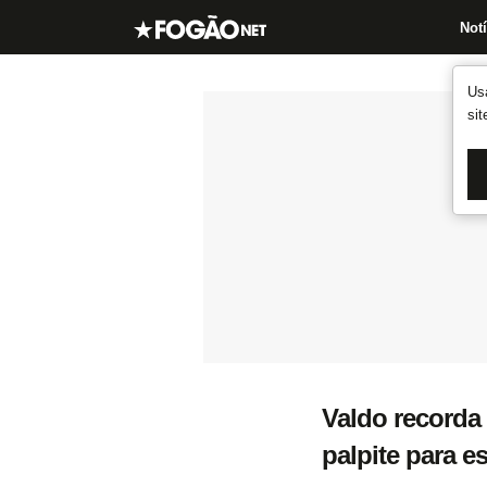
Notí
Us
si
Valdo recorda
palpite para e