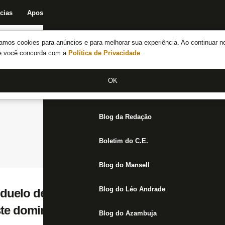
cias
Apostas
Fórum
Blog da Redação
Boletim do C.E.
Fechar menu principal
amos cookies para anúncios e para melhorar sua experiência. Ao continuar n
Notícias do Botafogo
te você concorda com a
Política de Privacidade
.
Fórum
OK
Jogos
Blog da Redação
Boletim do C.E.
Blog do Mansell
Blog do Léo Andrade
 duelo decisivo com Athletico-PR em 2004 
ste domingo: ‘2 a 1 para o Botafogo’
Blog do Azambuja