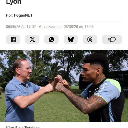
Lyon
Por:
FogãoNET
06/06/26 às 17:02
- Atualizado em
06/06/26 às 17:08
0
Vítor Silva/Botafogo