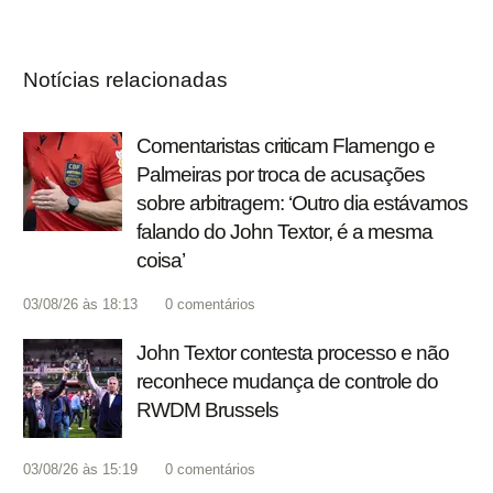
Notícias relacionadas
Comentaristas criticam Flamengo e
Palmeiras por troca de acusações
sobre arbitragem: ‘Outro dia estávamos
falando do John Textor, é a mesma
coisa’
03/08/26 às 18:13
0
comentários
John Textor contesta processo e não
reconhece mudança de controle do
RWDM Brussels
03/08/26 às 15:19
0
comentários