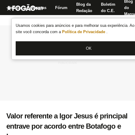
Blog
Blog da
Boletim
Notícias
Apostas
Fórum
do
Redação
do C.E.
Manse
Usamos cookies para anúncios e para melhorar sua experiência. Ao 
site você concorda com a
Política de Privacidade
.
OK
Valor referente a Igor Jesus é principal
entrave por acordo entre Botafogo e