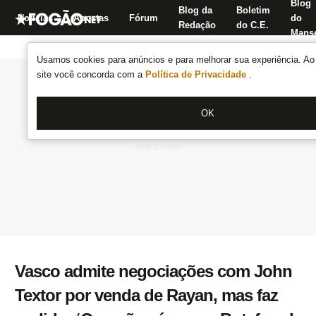
Blog
Blog da
Boletim
Notícias
Apostas
Fórum
do
Redação
do C.E.
Manse
Usamos cookies para anúncios e para melhorar sua experiência. Ao 
site você concorda com a
Política de Privacidade
.
OK
Vasco admite negociações com John
Textor por venda de Rayan, mas faz