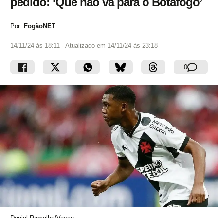
pedido: ‘Que não vá para o Botafogo’
Por:
FogãoNET
14/11/24 às 18:11
- Atualizado em
14/11/24 às 23:18
0
Daniel Ramalho/Vasco