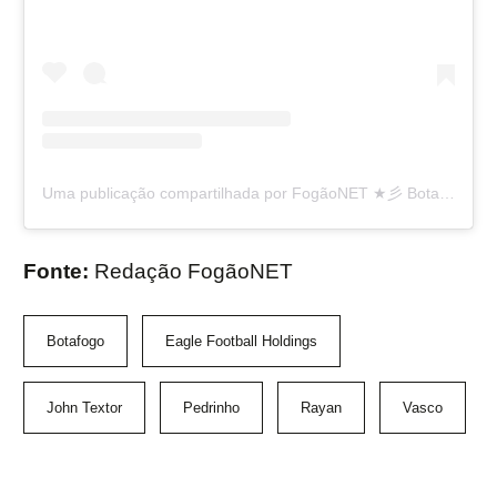
Uma publicação compartilhada por FogãoNET ★彡 Botafogo 👨🏽‍💻🔥 (@fogaonet)
Fonte:
Redação FogãoNET
Botafogo
Eagle Football Holdings
John Textor
Pedrinho
Rayan
Vasco