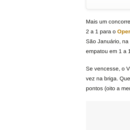
Mais um concorren
2 a 1 para o
Oper
São Januário, na
empatou em 1 a 
Se vencesse, o Va
vez na briga. Qu
pontos (oito a me