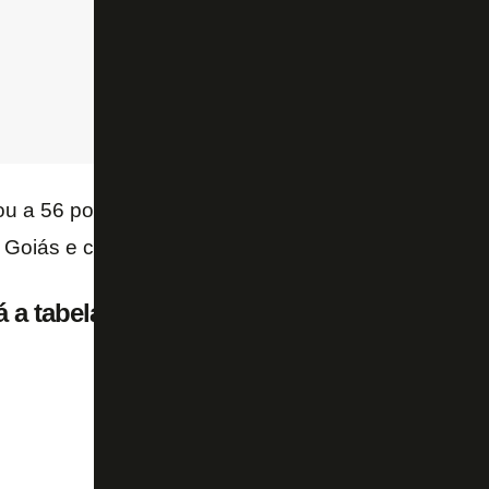
u a 56 pontos, na segunda posição, a dois do líder
e Goiás e cinco à frente do
CRB
, quinto colocado.
 a tabela da Série B do Brasileirão: