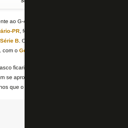
Siga o FogãoNET
no Google Discover
te ao G-4 foi derrotado nesta sexta-feira. Depois d
ário-PR
, foi a vez de o
Vasco
levar a virada do
CS
Série B
. O
Botafogo
saiu com saldo positivo na 32ª
1 com o
Goiás
.
sco ficaria a seis pontos do Botafogo e a três do G
em se aproximou da zona de classificação foi o CSA
nos que o time alvinegro).