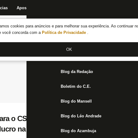
cias
Apostas
Fórum
Blog da Redação
Boletim do C.E.
Fechar menu principal
amos cookies para anúncios e para melhorar sua experiência. Ao continuar n
Notícias do Botafogo
te você concorda com a
Política de Privacidade
.
Fórum
OK
Jogos
Blog da Redação
Boletim do C.E.
Blog do Mansell
Blog do Léo Andrade
ra o CSA em casa e fica longe do G-4 da S
lucro na rodada
Blog do Azambuja