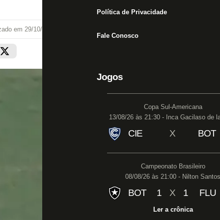
Política de Privacidade
izado em
29/10/21 às 23:45
Fale Conosco
Jogos
Copa Sul-Americana
13/08/26 às 21:30 - Inca Gacilaso de l
CIE
X
BOT
Campeonato Brasileiro
08/08/26 às 21:00 - Nilton Santo
BOT
1
X
1
FLU
Ler a crônica