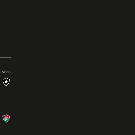
0
a Vega
s