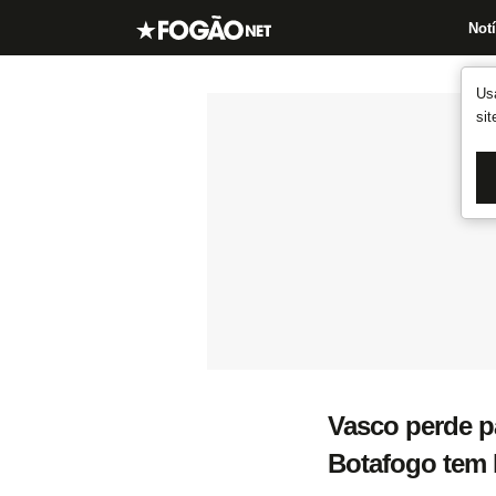
Notí
Us
si
Vasco perde pa
Botafogo tem 