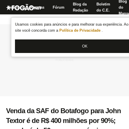
Blog
Blog da
Boletim
Notícias
Apostas
Fórum
do
Redação
do C.E.
Manse
Usamos cookies para anúncios e para melhorar sua experiência. Ao 
site você concorda com a
Política de Privacidade
.
OK
Venda da SAF do Botafogo para John
Textor é de R$ 400 milhões por 90%;