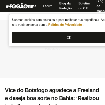
Blog
Blog da
Boletim
Notícias
Apostas
Fórum
do
Redação
do C.E.
Manse
Usamos cookies para anúncios e para melhorar sua experiência. Ao 
site você concorda com a
Política de Privacidade
.
OK
Vice do Botafogo agradece a Freeland
e deseja boa sorte no Bahia: ‘Realizou