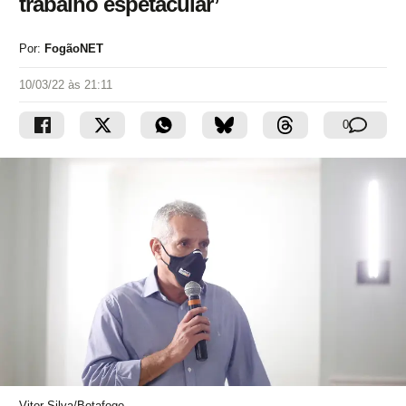
trabalho espetacular’
Por:
FogãoNET
10/03/22 às 21:11
0
Vitor Silva/Botafogo