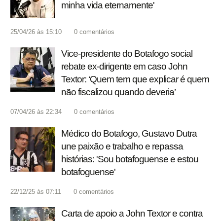
minha vida eternamente'
25/04/26 às 15:10
0
comentários
Vice-presidente do Botafogo social
rebate ex-dirigente em caso John
Textor: ‘Quem tem que explicar é quem
não fiscalizou quando deveria’
07/04/26 às 22:34
0
comentários
Médico do Botafogo, Gustavo Dutra
une paixão e trabalho e repassa
histórias: 'Sou botafoguense e estou
botafoguense'
22/12/25 às 07:11
0
comentários
Carta de apoio a John Textor e contra