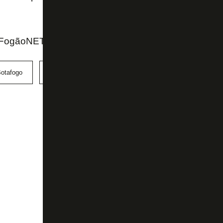
 FogãoNET
otafogo
Bruno Fuchs
Libertadores
Super Mundial 