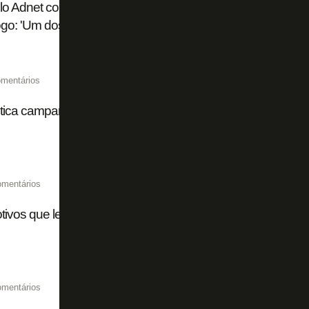
o Adnet conta como foi cantar na final da Libertadores e rec
go: 'Um dos maiores dias da minha vida'
mentários
tica campanha da mídia contra a volta de Luiz Henrique a
omentários
ivos que levaram o Botafogo a negociar Léo Linck com o 
omentários