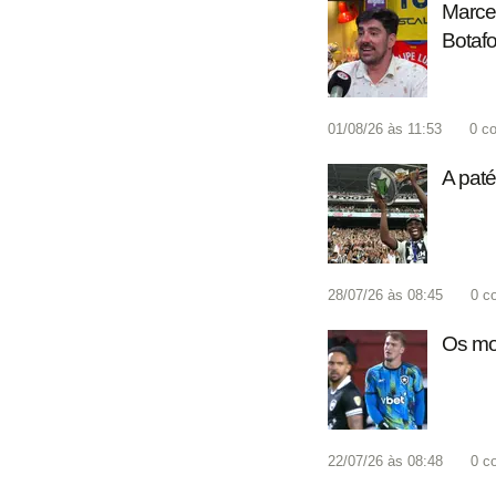
Marcel
Botafo
01/08/26 às 11:53
0
co
A paté
28/07/26 às 08:45
0
c
Os mot
22/07/26 às 08:48
0
c