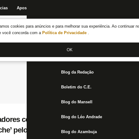
cias
Apostas
Fórum
Blog da Redação
Boletim do C.E.
Fechar menu principal
amos cookies para anúncios e para melhorar sua experiência. Ao continuar n
Notícias do Botafogo
te você concorda com a
Política de Privacidade
.
Fórum
OK
Jogos
Blog da Redação
Boletim do C.E.
Blog do Mansell
Blog do Léo Andrade
tadores com o Atlético-MG para o Botafogo
che’ pelo Palmeiras: ‘Ficou gostinho especi
Blog do Azambuja