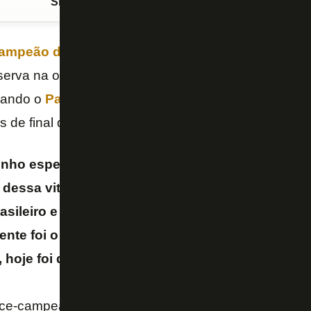
Siga o FogãoNET
no Google Discover
campeão da
Libertadores
2024 sobre o
Atlético-M
eserva na ocasião. O zagueiro considera que teve s
uando o
Palmeiras venceu por 1 a 0, na prorrogaçã
as de final do
Super Mundial de Clubes
.
nho especial, tanto pelo Palmeiras quanto pelo 
 dessa vitória. Obviamente que tanto o Palmeira
sileiro e Libertadores) quanto eu, na época em 
zmente foi o Botafogo no caminho dos dois clube
 hoje foi diferente
– afirmou Bruno Fuchs.
ice-campeão brasileiro e eliminado pelo Botafogo n