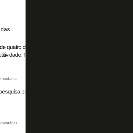
adas
de quatro dias, título brasileiro 'impossível', ambição na S
itividade: Franclim abre o jogo no Botafogo
omentários
esquisa põe torcida do Botafogo em 12º lugar no Brasil
omentários