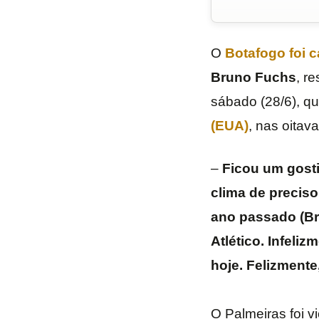
O
Botafogo
foi 
Bruno Fuchs
, r
sábado (28/6), q
(EUA)
, nas oitav
–
Ficou um gosti
clima de preciso
ano passado (Bra
Atlético. Infeli
hoje. Felizmente,
O Palmeiras foi v