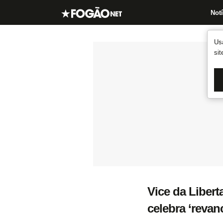
Notí
Us
si
Vice da Liber
celebra ‘revan