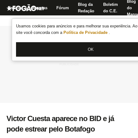
Blog
Blog da
Boletim
Notícias
Apostas
Fórum
do
Redação
do C.E.
Manse
Usamos cookies para anúncios e para melhorar sua experiência. Ao 
site você concorda com a
Política de Privacidade
.
OK
Victor Cuesta aparece no BID e já
pode estrear pelo Botafogo