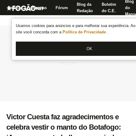
Blog
Blog da
Boletim
Notícias
Apostas
Fórum
do
Redação
do C.E.
Manse
Usamos cookies para anúncios e para melhorar sua experiência. Ao 
site você concorda com a
Política de Privacidade
.
OK
Victor Cuesta faz agradecimentos e
celebra vestir o manto do Botafogo: