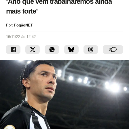
‘Ano que vem trabalharemos ainda
mais forte’
Por:
FogãoNET
16/11/22 às 12:42
0