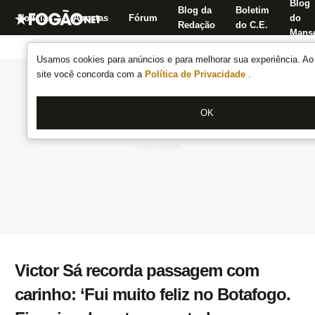
Blog
Blog da
Boletim
Notícias
Apostas
Fórum
do
Redação
do C.E.
Manse
Usamos cookies para anúncios e para melhorar sua experiência. Ao 
site você concorda com a
Política de Privacidade
.
OK
Victor Sá recorda passagem com
carinho: ‘Fui muito feliz no Botafogo.