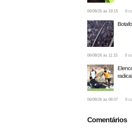
06/08/26 às 19:15
0
c
Botafo
06/08/26 às 11:15
0
co
Elenco
radica
06/08/26 às 09:07
0
c
Comentários