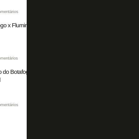
omentários
go x Fluminense chega a 15 mil ingressos vendidos de fo
mentários
 do Botafogo mostra para Franclim Carvalho que é preci
l
omentários