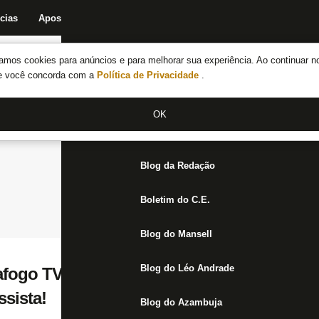
cias
Apostas
Fórum
Blog da Redação
Boletim do C.E.
Fechar menu principal
amos cookies para anúncios e para melhorar sua experiência. Ao continuar n
Notícias do Botafogo
te você concorda com a
Política de Privacidade
.
Fórum
OK
Jogos
Blog da Redação
Boletim do C.E.
Blog do Mansell
Blog do Léo Andrade
fogo TV abre transmissão do clássico con
sista!
Blog do Azambuja