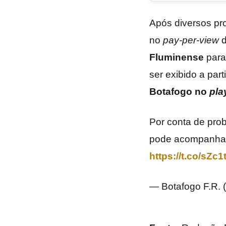
Após diversos pr
no
pay-per-view
d
Fluminense
para
ser exibido a part
Botafogo no
pla
Por conta de pro
pode acompanhar 
https://t.co/sZc
— Botafogo F.R.