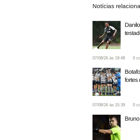
Notícias relacion
Danilo
testad
07/08/26 às 19:48
0
c
Botafo
fortes
07/08/26 às 15:39
0
c
Bruno 