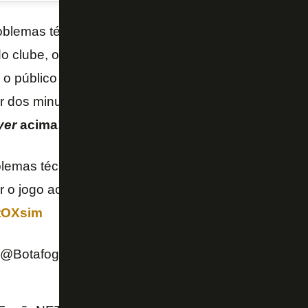
oblemas técnicos na plataforma que ocasionaram gra
o clube, o
Botafogo
abriu a transmissão do clássic
 o público em geral, no
Youtube
, de forma gratuita.
ir dos minutos finais do primeiro tempo.
Assista a F
yer
acima!
blemas técnicos na plataforma, o assinante do PPV 
o jogo ao vivo, com imagens, no nosso canal do Y
1tOXsim
 (@Botafogo)
April 17, 2021