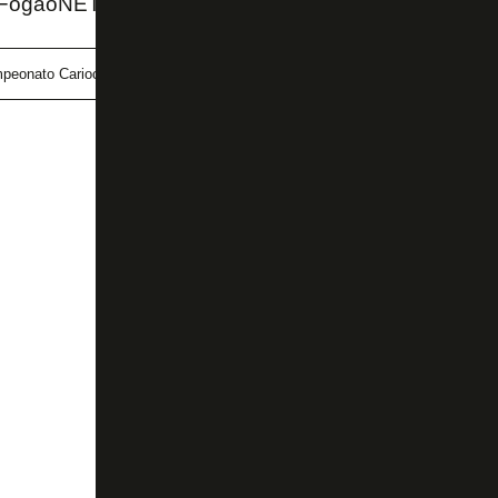
 FogãoNET
peonato Carioca
Fluminense