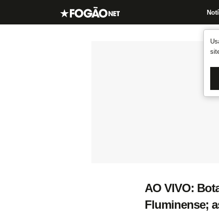
Notí
Us
si
AO VIVO: Bota
Fluminense; as