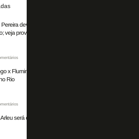
adas
 Pereira deve estrear pelo Botafogo contra o Fluminense,
o; veja provável escalação
omentários
go x Fluminense, pelo Brasileiro Feminino, é adiado devido
 no Rio
omentários
Arleu será o árbitro de Botafogo x Fluminense pelo Campe