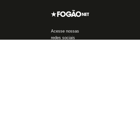
Acesse nossas
redes sociais
Áreas do Site
Blogs
Assuntos mais
populares
Notícias do Botafogo
Blog da Redação
John Textor
Fórum
Boletim do C.E.
Libertadores
Política de
Blog do Mansell
Privacidade
Blog do Léo Andrade
Fale Conosco
Blog do Azambuja