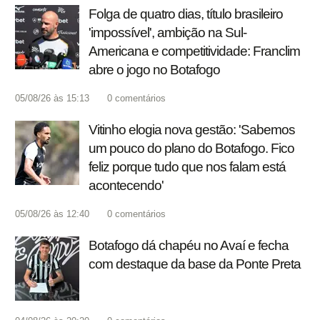
Folga de quatro dias, título brasileiro
'impossível', ambição na Sul-
Americana e competitividade: Franclim
abre o jogo no Botafogo
05/08/26 às 15:13
0
comentários
Vitinho elogia nova gestão: 'Sabemos
um pouco do plano do Botafogo. Fico
feliz porque tudo que nos falam está
acontecendo'
05/08/26 às 12:40
0
comentários
Botafogo dá chapéu no Avaí e fecha
com destaque da base da Ponte Preta