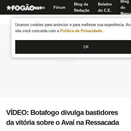
Blog
Blog da
Boletim
Notícias
Apostas
Fórum
do
Redação
do C.E.
Manse
Usamos cookies para anúncios e para melhorar sua experiência. Ao 
site você concorda com a
Política de Privacidade
.
OK
VÍDEO: Botafogo divulga bastidores
da vitória sobre o Avaí na Ressacada