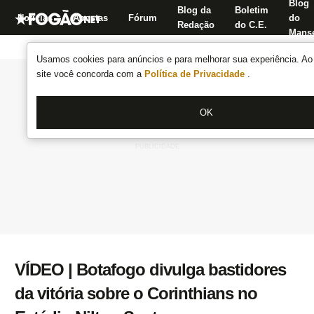
Blog
Blog da
Boletim
Notícias
Apostas
Fórum
do
Redação
do C.E.
Manse
Usamos cookies para anúncios e para melhorar sua experiência. Ao 
site você concorda com a
Política de Privacidade
.
OK
VÍDEO | Botafogo divulga bastidores
da vitória sobre o Corinthians no