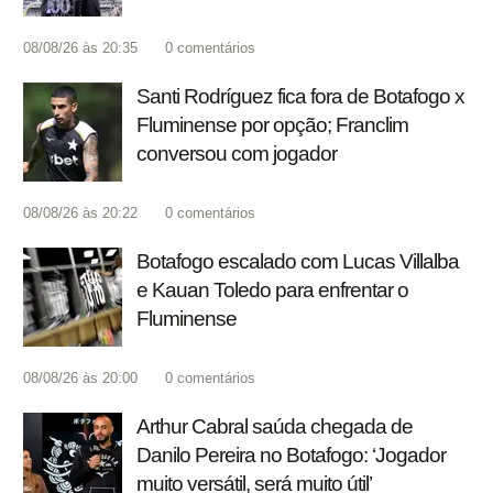
08/08/26 às 20:35
0
comentários
Santi Rodríguez fica fora de Botafogo x
Fluminense por opção; Franclim
conversou com jogador
08/08/26 às 20:22
0
comentários
Botafogo escalado com Lucas Villalba
e Kauan Toledo para enfrentar o
Fluminense
08/08/26 às 20:00
0
comentários
Arthur Cabral saúda chegada de
Danilo Pereira no Botafogo: ‘Jogador
muito versátil, será muito útil’