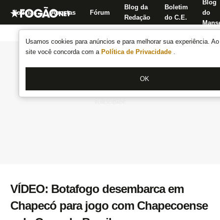
Blog
Blog da
Boletim
Notícias
Apostas
Fórum
do
Redação
do C.E.
Manse
Usamos cookies para anúncios e para melhorar sua experiência. Ao 
site você concorda com a
Política de Privacidade
.
OK
VÍDEO: Botafogo desembarca em
Chapecó para jogo com Chapecoense