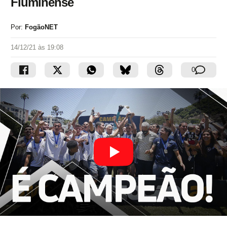
Fluminense
Por:
FogãoNET
14/12/21 às 19:08
0