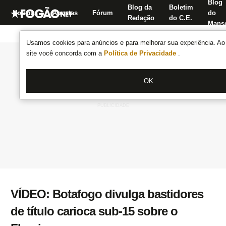
Blog
Blog da
Boletim
Notícias
Apostas
Fórum
do
Redação
do C.E.
Manse
Usamos cookies para anúncios e para melhorar sua experiência. Ao 
site você concorda com a
Política de Privacidade
.
OK
VÍDEO: Botafogo divulga bastidores
de título carioca sub-15 sobre o